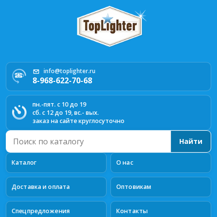
info@toplighter.ru
8-968-622-70-68
пн.-пят. с 10 до 19
сб. с 12 до 19, вс.- вых.
заказ на сайте круглосуточно
Поиск
Найти
по
каталогу
Каталог
О нас
Доставка и оплата
Оптовикам
Спецпредложения
Контакты