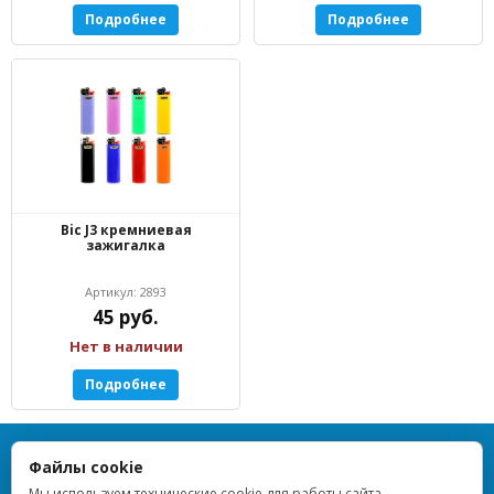
Подробнее
Подробнее
Bic J3 кремниевая
зажигалка
Артикул: 2893
45 руб.
Нет в наличии
Подробнее
TOPLIGHTER — Все права защищены — 2013–2026
Файлы cookie
ИП Дрейблат Людмила Вячеславовна · ИНН 773376648955 ·
ОГРНИП 314774628900854 · Регистрация 16.10.2014 · г. Москва ·
Мы используем технические cookie для работы сайта.