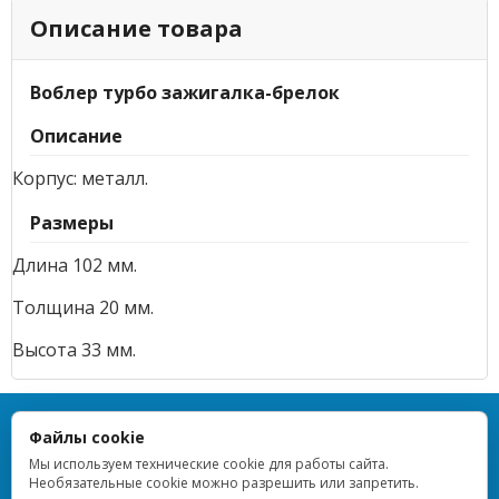
Описание товара
Воблер турбо зажигалка-брелок
Описание
Корпус: металл.
Размеры
Длина 102 мм.
Толщина 20 мм.
Высота 33 мм.
TOPLIGHTER — Все права защищены — 2013–2026
Файлы cookie
ИП Дрейблат Людмила Вячеславовна · ИНН 773376648955 ·
ОГРНИП 314774628900854 · Регистрация 16.10.2014 · г. Москва ·
Мы используем технические cookie для работы сайта.
ОКВЭД 47.99
Необязательные cookie можно разрешить или запретить.