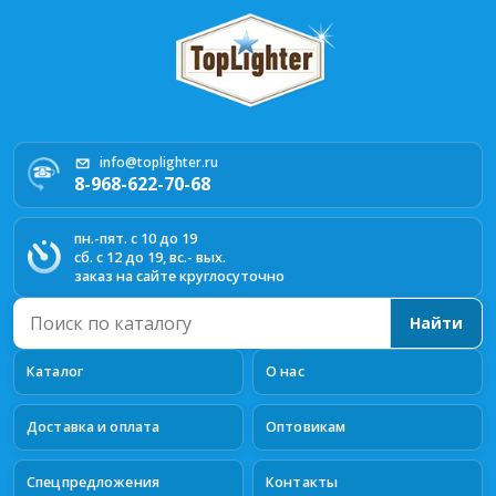
info@toplighter.ru
8-968-622-70-68
пн.-пят. с 10 до 19
сб. с 12 до 19, вс.- вых.
заказ на сайте круглосуточно
Поиск
Найти
по
каталогу
Каталог
О нас
Доставка и оплата
Оптовикам
Спецпредложения
Контакты