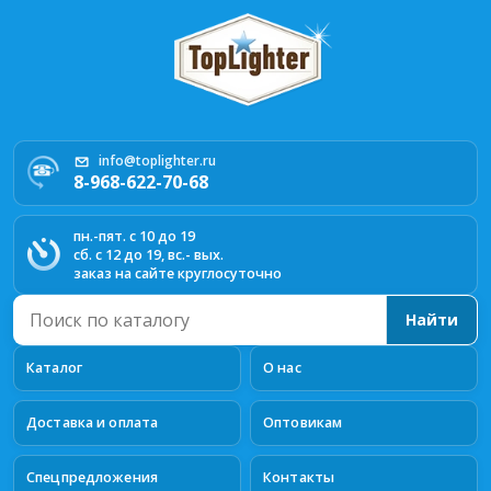
info@toplighter.ru
8-968-622-70-68
пн.-пят. с 10 до 19
сб. с 12 до 19, вс.- вых.
заказ на сайте круглосуточно
Поиск
Найти
по
каталогу
Каталог
О нас
Доставка и оплата
Оптовикам
Спецпредложения
Контакты