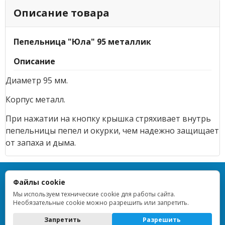
Описание товара
Пепельница "Юла" 95 металлик
Описание
Диаметр 95 мм.
Корпус металл.
При нажатии на кнопку крышка стряхивает внутрь
пепельницы пепел и окурки, чем надежно защищает
от запаха и дыма.
TOPLIGHTER — Все права защищены — 2013–2026
Файлы cookie
ИП Дрейблат Людмила Вячеславовна · ИНН 773376648955 ·
ОГРНИП 314774628900854 · Регистрация 16.10.2014 · г. Москва ·
Мы используем технические cookie для работы сайта.
ОКВЭД 47.99
Необязательные cookie можно разрешить или запретить.
Политика обработки персональных данных
Запретить
Разрешить