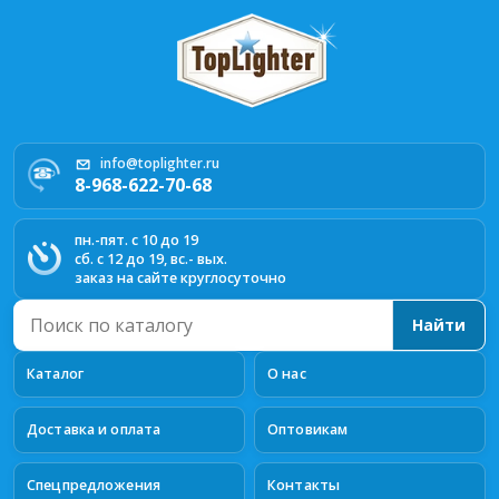
info@toplighter.ru
8-968-622-70-68
пн.-пят. с 10 до 19
сб. с 12 до 19, вс.- вых.
заказ на сайте круглосуточно
Поиск
Найти
по
каталогу
Каталог
О нас
Доставка и оплата
Оптовикам
Спецпредложения
Контакты