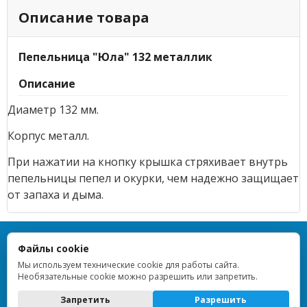
Описание товара
Пепельница "Юла" 132 металлик
Описание
Диаметр 132 мм.
Корпус металл.
При нажатии на кнопку крышка стряхивает внутрь
пепельницы пепел и окурки, чем надежно защищает
от запаха и дыма.
TOPLIGHTER — Все права защищены — 2013–2026
Файлы cookie
ИП Дрейблат Людмила Вячеславовна · ИНН 773376648955 ·
ОГРНИП 314774628900854 · Регистрация 16.10.2014 · г. Москва ·
Мы используем технические cookie для работы сайта.
ОКВЭД 47.99
Необязательные cookie можно разрешить или запретить.
Политика обработки персональных данных
Запретить
Разрешить