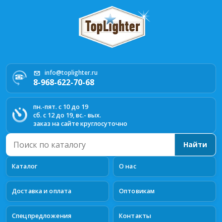
info@toplighter.ru
8-968-622-70-68
пн.-пят. с 10 до 19
сб. с 12 до 19, вс.- вых.
заказ на сайте круглосуточно
Поиск
Найти
по
каталогу
Каталог
О нас
Доставка и оплата
Оптовикам
Спецпредложения
Контакты