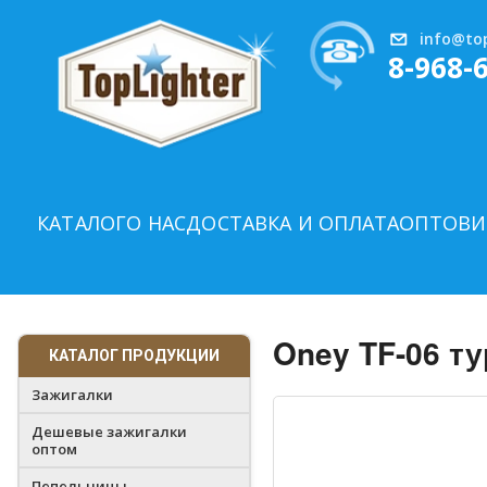
info@top
8-968-
КАТАЛОГ
О НАС
ДОСТАВКА И ОПЛАТА
ОПТОВИ
Oney TF-06 т
КАТАЛОГ ПРОДУКЦИИ
Зажигалки
Дешевые зажигалки
оптом
Пепельницы