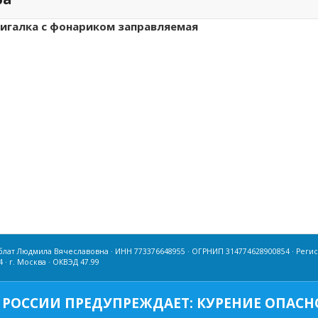
игалка
с фонариком заправляемая
лат Людмила Вячеславовна · ИНН 773376648955 · ОГРНИП 314774628900854 · Реги
4 · г. Москва · ОКВЭД 47.99
РОССИИ ПРЕДУПРЕЖДАЕТ: КУРЕНИЕ ОПАСНО