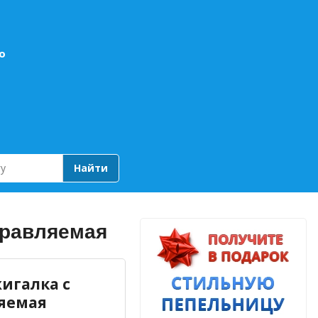
о
Найти
правляемая
жигалка с
яемая