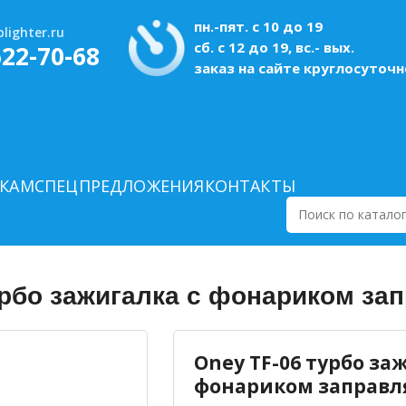
пн.-пят. с 10 до 19
lighter.ru
сб. с 12 до 19, вс.- вых.
622-70-68
заказ на сайте круглосуточн
КАМ
СПЕЦПРЕДЛОЖЕНИЯ
КОНТАКТЫ
Поиск
по
каталогу
урбо зажигалка с фонариком за
Oney TF-06 турбо за
фонариком заправл