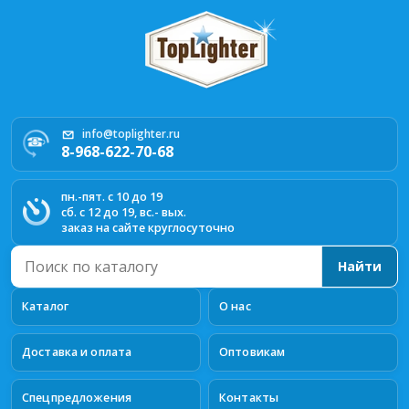
info@toplighter.ru
8-968-622-70-68
пн.-пят. с 10 до 19
сб. с 12 до 19, вс.- вых.
заказ на сайте круглосуточно
Поиск
Найти
по
каталогу
Каталог
О нас
Доставка и оплата
Оптовикам
Спецпредложения
Контакты