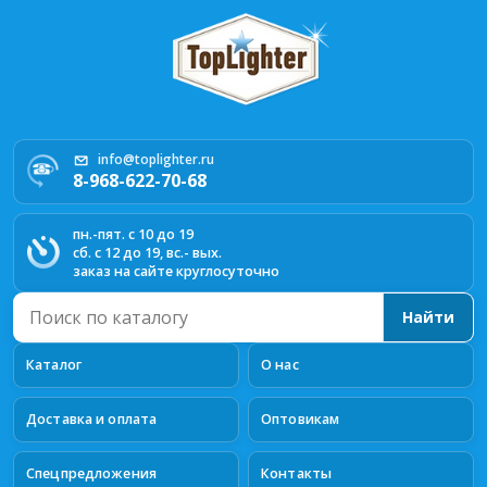
info@toplighter.ru
8-968-622-70-68
пн.-пят. с 10 до 19
сб. с 12 до 19, вс.- вых.
заказ на сайте круглосуточно
Поиск
Найти
по
каталогу
Каталог
О нас
Доставка и оплата
Оптовикам
Спецпредложения
Контакты