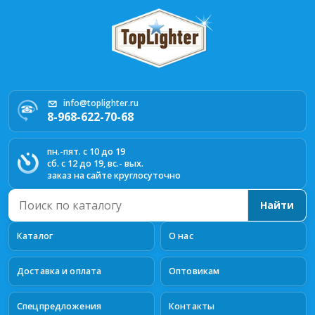
info@toplighter.ru
8-968-622-70-68
пн.-пят. с 10 до 19
сб. с 12 до 19, вс.- вых.
заказ на сайте круглосуточно
Поиск
Найти
по
каталогу
Каталог
О нас
Доставка и оплата
Оптовикам
Спецпредложения
Контакты