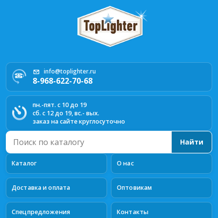
info@toplighter.ru
8-968-622-70-68
пн.-пят. с 10 до 19
сб. с 12 до 19, вс.- вых.
заказ на сайте круглосуточно
Поиск
Найти
по
каталогу
Каталог
О нас
Доставка и оплата
Оптовикам
Спецпредложения
Контакты