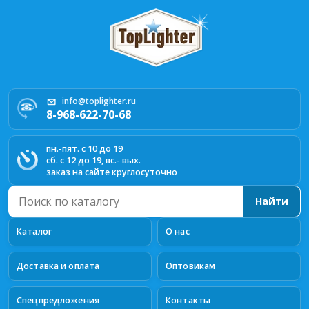
info@toplighter.ru
8-968-622-70-68
пн.-пят. с 10 до 19
сб. с 12 до 19, вс.- вых.
заказ на сайте круглосуточно
Поиск
Найти
по
каталогу
Каталог
О нас
Доставка и оплата
Оптовикам
Спецпредложения
Контакты