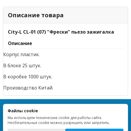
Описание товара
City-L CL-01 (07) "Фрески" пьезо зажигалка
Описание
Корпус пластик.
В блоке 25 штук.
В коробке 1000 штук.
Производство Китай.
TOPLIGHTER — Все права защищены — 2013–2026
Файлы cookie
ИП Дрейблат Людмила Вячеславовна · ИНН 773376648955 ·
ОГРНИП 314774628900854 · Регистрация 16.10.2014 · г. Москва ·
Мы используем технические cookie для работы сайта.
ОКВЭД 47.99
Необязательные cookie можно разрешить или запретить.
Политика обработки персональных данных