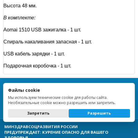
Высота 48 мм.
В комплекте:
Aomai 1510 USB зажигалка - 1 шт.
Спираль накаливания запасная - 1 шт.
USB кабель зарядки - 1 шт.
Подарочная коробочка - 1 шт.
TOPLIGHTER — Все права защищены — 2013–2026
Файлы cookie
ИП Дрейблат Людмила Вячеславовна · ИНН 773376648955 ·
ОГРНИП 314774628900854 · Регистрация 16.10.2014 · г. Москва ·
Мы используем технические cookie для работы сайта.
ОКВЭД 47.99
Необязательные cookie можно разрешить или запретить.
Политика обработки персональных данных
Запретить
Разрешить
МИНЗДРАВСОЦРАЗВИТИЯ РОССИИ
ПРЕДУПРЕЖДАЕТ: КУРЕНИЕ ОПАСНО ДЛЯ ВАШЕГО
ЗДОРОВЬЯ.