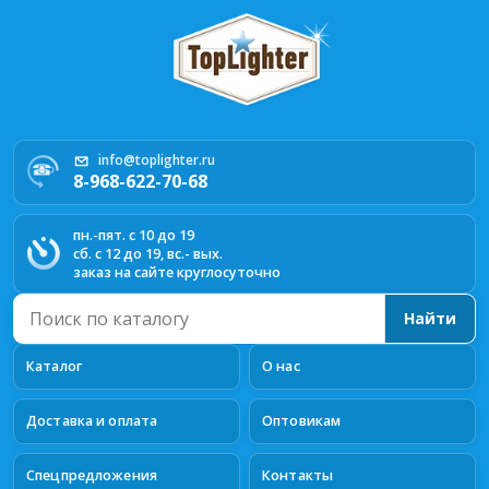
info@toplighter.ru
8-968-622-70-68
пн.-пят. с 10 до 19
сб. с 12 до 19, вс.- вых.
заказ на сайте круглосуточно
Поиск
Найти
по
каталогу
Каталог
О нас
Доставка и оплата
Оптовикам
Спецпредложения
Контакты