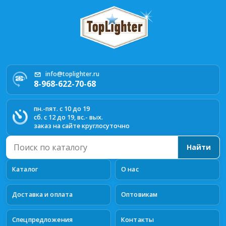
info@toplighter.ru
8-968-622-70-68
пн.-пят. с 10 до 19
сб. с 12 до 19, вс.- вых.
заказ на сайте круглосуточно
Поиск
Найти
по
каталогу
Каталог
О нас
Доставка и оплата
Оптовикам
Спецпредложения
Контакты