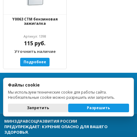
Y0063 СТМ бензиновая
зажигалка
Артикул: 1398
115 руб.
Уточнить наличие
Подробнее
TOPLIGHTER — Все права защищены — 2013–2026
Файлы cookie
ИП Дрейблат Людмила Вячеславовна · ИНН 773376648955 ·
ОГРНИП 314774628900854 · Регистрация 16.10.2014 · г. Москва ·
Мы используем технические cookie для работы сайта.
ОКВЭД 47.99
Необязательные cookie можно разрешить или запретить.
Политика обработки персональных данных
Запретить
Разрешить
МИНЗДРАВСОЦРАЗВИТИЯ РОССИИ
ПРЕДУПРЕЖДАЕТ: КУРЕНИЕ ОПАСНО ДЛЯ ВАШЕГО
ЗДОРОВЬЯ.