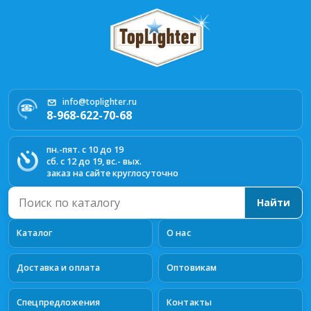
info@toplighter.ru
8-968-622-70-68
пн.-пят. с 10 до 19
сб. с 12 до 19, вс.- вых.
заказ на сайте круглосуточно
Поиск
Найти
по
каталогу
Каталог
О нас
Доставка и оплата
Оптовикам
Спецпредложения
Контакты