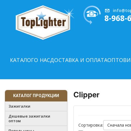
info@top
8-968-
КАТАЛОГ
О НАС
ДОСТАВКА И ОПЛАТА
ОПТОВИ
Clipper
КАТАЛОГ ПРОДУКЦИИ
Зажигалки
Дешевые зажигалки
оптом
Сортировка:
Пепельницы