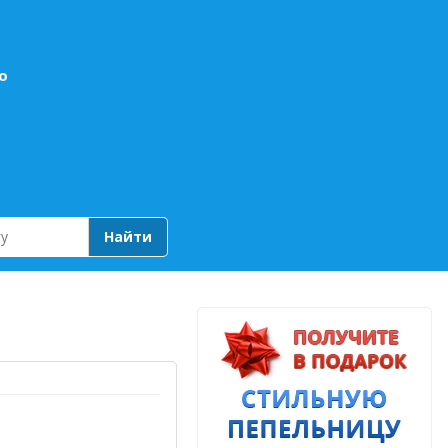
о
Найти